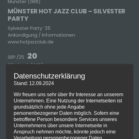
Münster (GER)
MÜNSTER HOT JAZZ CLUB – SILVESTER
PARTY
Sylvester Party ´25
Ankündigung / Informationen:
www.hotjazzclub.de
20
SEP./25
Billerbeck (GER)
BILLERBECK – STADTFEST OPENING 25
Datenschutzerklärung
Stand: 12.09.2024
Beginn: 20:00
Ende: 21:30
Wir freuen uns sehr über Ihr Interesse an unserem
Informationen unter:
Unternehmen. Eine Nutzung der Internetseiten ist
www.stadtleben-billerbeck.de
grundsätzlich ohne jede Angabe
16
personenbezogener Daten möglich. Sofern eine
AUG./25
betroffene Person besondere Services unseres
Münster (GER)
Unternehmens über unsere Internetseite in
STADTFEST MÜNSTER „MITTENDRIN“
Anspruch nehmen möchte, könnte jedoch eine
Verarbeitung personenbezogener Daten