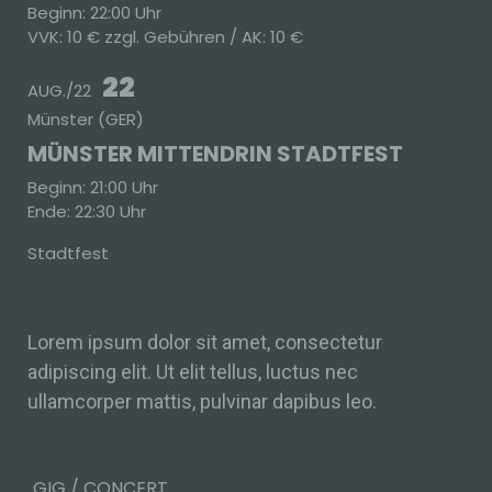
Beginn: 22:00 Uhr
b) betroffene Person
VVK: 10 € zzgl. Gebühren / AK: 10 €
Betroffene Person ist jede identifizierte oder
identifizierbare natürliche Person, deren
22
AUG./22
personenbezogene Daten von dem für die
Münster (GER)
Verarbeitung Verantwortlichen verarbeitet
werden.
MÜNSTER MITTENDRIN STADTFEST
c) Verarbeitung
Beginn: 21:00 Uhr
Ende: 22:30 Uhr
Verarbeitung ist jeder mit oder ohne Hilfe
automatisierter Verfahren ausgeführte
Stadtfest
Vorgang oder jede solche Vorgangsreihe im
Zusammenhang mit personenbezogenen
Daten wie das Erheben, das Erfassen, die
Organisation, das Ordnen, die Speicherung,
Lorem ipsum dolor sit amet, consectetur
die Anpassung oder Veränderung, das
Auslesen, das Abfragen, die Verwendung,
adipiscing elit. Ut elit tellus, luctus nec
die Offenlegung durch Übermittlung,
ullamcorper mattis, pulvinar dapibus leo.
Verbreitung oder eine andere Form der
Bereitstellung, den Abgleich oder die
Verknüpfung, die Einschränkung, das
Löschen oder die Vernichtung.
GIG / CONCERT