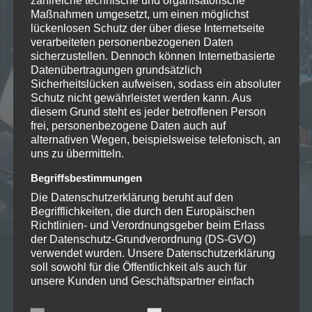
zahlreiche technische und organisatorische
Maßnahmen umgesetzt, um einen möglichst
17
lückenlosen Schutz der über diese Internetseite
FEB./24
verarbeiteten personenbezogenen Daten
Münster (GER)
sicherzustellen. Dennoch können Internetbasierte
MÜNSTER HOT JAZZ CLUB
Datenübertragungen grundsätzlich
Sicherheitslücken aufweisen, sodass ein absoluter
Einlass: 19:00 Uhr
Schutz nicht gewährleistet werden kann. Aus
Beginn: 21:00 Uhr
diesem Grund steht es jeder betroffenen Person
VVK: 10 € zzgl. Gebühren / AK: 10 €
frei, personenbezogene Daten auch auf
alternativen Wegen, beispielsweise telefonisch, an
18
uns zu übermitteln.
NOV./23
Coesfeld (GER)
Begriffsbestimmungen
COESFELD FABRIK DANCE AND SHOW
Die Datenschutzerklärung beruht auf den
Begrifflichkeiten, die durch den Europäischen
THEATRE
Richtlinien- und Verordnungsgeber beim Erlass
Einlass: 20:00 Uhr
der Datenschutz-Grundverordnung (DS-GVO)
Beginn: 22:00 Uhr
verwendet wurden. Unsere Datenschutzerklärung
VVK: 10 € zzgl. Gebühren / AK: 10 €
soll sowohl für die Öffentlichkeit als auch für
unsere Kunden und Geschäftspartner einfach
04
lesbar und verständlich sein. Um dies zu
NOV./23
gewährleisten, möchten wir vorab die verwendeten