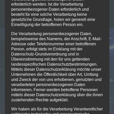
2025
erforderlich werden. Ist die Verarbeitung
Beginn: 20:00
personenbezogener Daten erforderlich und
Ende: 21:30
besteht für eine solche Verarbeitung keine
Informationen unter:
gesetzliche Grundlage, holen wir generell eine
Einwilligung der betroffenen Person ein.
www.stadt-muenster.de
19
OKT./24
Die Verarbeitung personenbezogener Daten,
beispielsweise des Namens, der Anschrift, E-Mail-
Münster (GER)
Adresse oder Telefonnummer einer betroffenen
MÜNSTER HOT JAZZ CLUB
Person, erfolgt stets im Einklang mit der
Datenschutz-Grundverordnung und in
Einlass: 19:00 Uhr
Übereinstimmung mit den für uns geltenden
Beginn: 21:00 Uhr
landesspezifischen Datenschutzbestimmungen.
VVK: 15 € zzgl. Gebühren / AK: 19 €
Mittels dieser Datenschutzerklärung möchte unser
Unternehmen die Öffentlichkeit über Art, Umfang
22
APR./24
und Zweck der von uns erhobenen, genutzten und
verarbeiteten personenbezogenen Daten
Coesfeld (GER)
informieren. Ferner werden betroffene Personen
COESFELD NIGHTGROOVE FESTIVAL
mittels dieser Datenschutzerklärung über die ihnen
zustehenden Rechte aufgeklärt.
Einlass: 19:00 Uhr
Beginn: 21:00 Uhr
Wir haben als für die Verarbeitung Verantwortlicher
VVK: 16,50 € zzgl. Gebühren / AK: 20 €