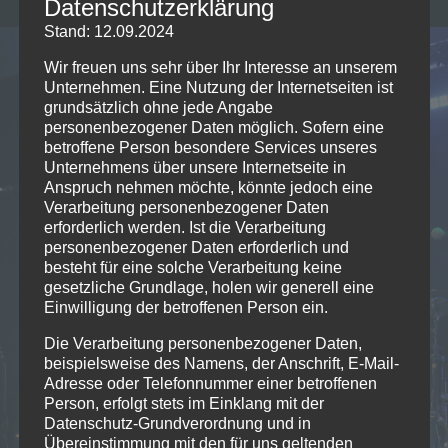
Datenschutzerklärung
Stand: 12.09.2024
Wir freuen uns sehr über Ihr Interesse an unserem
Unternehmen. Eine Nutzung der Internetseiten ist
grundsätzlich ohne jede Angabe
personenbezogener Daten möglich. Sofern eine
betroffene Person besondere Services unseres
Unternehmens über unsere Internetseite in
Anspruch nehmen möchte, könnte jedoch eine
Verarbeitung personenbezogener Daten
erforderlich werden. Ist die Verarbeitung
personenbezogener Daten erforderlich und
Rockabilly
besteht für eine solche Verarbeitung keine
gesetzliche Grundlage, holen wir generell eine
ist ein Lebensgefühl
Einwilligung der betroffenen Person ein.
Die Verarbeitung personenbezogener Daten,
und steht für einen unvergesslichen Sound und
beispielsweise des Namens, der Anschrift, E-Mail-
das unverwechselbare Feeling der 50er Jahre !
Adresse oder Telefonnummer einer betroffenen
Person, erfolgt stets im Einklang mit der
Datenschutz-Grundverordnung und in
In Anlehnung an die Ikonen des Rock `n´ Roll,
Übereinstimmung mit den für uns geltenden