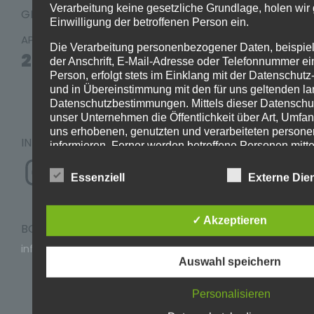
Verarbeitung keine gesetzliche Grundlage, holen wir 
GIG / CONCERT
Einwilligung der betroffenen Person ein.
COESFELD
APR./26
Die Verarbeitung personenbezogener Daten, beispi
NIGHTGROOVE
25
der Anschrift, E-Mail-Adresse oder Telefonnummer ei
FESTIVAL ´26
Person, erfolgt stets im Einklang mit der Datenschu
und in Übereinstimmung mit den für uns geltenden l
Coesfeld (GER)
Datenschutzbestimmungen. Mittels dieser Datenschu
unser Unternehmen die Öffentlichkeit über Art, Umf
uns erhobenen, genutzten und verarbeiteten perso
INFORMATIONEN
informieren. Ferner werden betroffene Personen mitte
Instagram
Datenschutzerklärung über die ihnen zustehenden Re
Essenziell
Externe Die
Wir haben als für die Verarbeitung Verantwortlicher z
und organisatorische Maßnahmen umgesetzt, um ein
lückenlosen Schutz der über diese Internetseite verar
✓ Akzeptieren
personenbezogenen Daten sicherzustellen. Dennoc
BOOKING & INFORMATION
Internetbasierte Datenübertragungen grundsätzlich S
info@gentlekeys.de
aufweisen, sodass ein absoluter Schutz nicht gewähr
Auswahl speichern
Aus diesem Grund steht es jeder betroffenen Person f
Impressum
personenbezogene Daten auch auf alternativen Wege
Datenschutz
Personalisieren
telefonisch, an uns zu übermitteln.