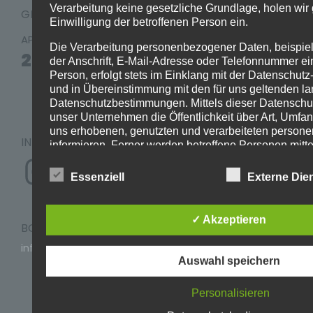
Verarbeitung keine gesetzliche Grundlage, holen wir 
GIG / CONCERT
Einwilligung der betroffenen Person ein.
COESFELD
APR./26
Die Verarbeitung personenbezogener Daten, beispi
NIGHTGROOVE
25
der Anschrift, E-Mail-Adresse oder Telefonnummer ei
FESTIVAL ´26
Person, erfolgt stets im Einklang mit der Datenschu
und in Übereinstimmung mit den für uns geltenden l
Coesfeld (GER)
Datenschutzbestimmungen. Mittels dieser Datenschu
unser Unternehmen die Öffentlichkeit über Art, Umf
uns erhobenen, genutzten und verarbeiteten perso
INFORMATIONEN
informieren. Ferner werden betroffene Personen mitte
Instagram
Datenschutzerklärung über die ihnen zustehenden Re
Essenziell
Externe Die
Wir haben als für die Verarbeitung Verantwortlicher z
und organisatorische Maßnahmen umgesetzt, um ein
lückenlosen Schutz der über diese Internetseite verar
✓ Akzeptieren
personenbezogenen Daten sicherzustellen. Dennoc
BOOKING & INFORMATION
Internetbasierte Datenübertragungen grundsätzlich S
info@gentlekeys.de
aufweisen, sodass ein absoluter Schutz nicht gewähr
Auswahl speichern
Aus diesem Grund steht es jeder betroffenen Person f
Impressum
personenbezogene Daten auch auf alternativen Wege
Datenschutz
Personalisieren
telefonisch, an uns zu übermitteln.